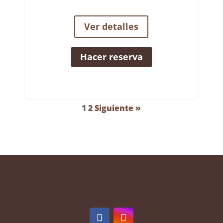
Ver detalles
Hacer reserva
Paginación
1
2
Siguiente »
de
alojamiento