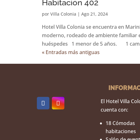
Habitación 402
por
Villa Colonia
|
Ago 21, 2024
Hotel Villa Colonia se encuentra en Marin
moderno, rodeado de ambiente familiar e
huéspedes 1 menor de 5 años. 1 cama
« Entradas más antiguas
INFORMA
El Hotel Villa Co
cuenta con:
18 Cómodas
habitaciones
Salón de even