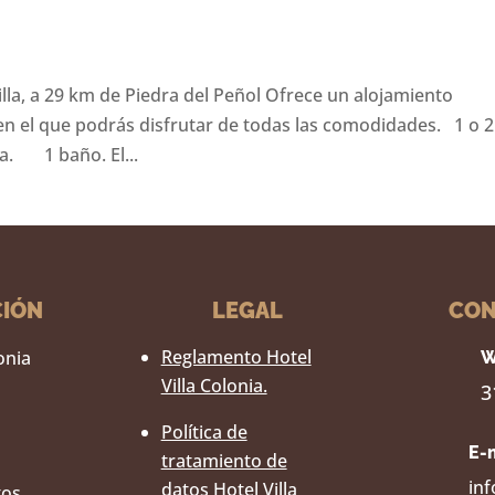
illa, a 29 km de Piedra del Peñol Ofrece un alojamiento
n el que podrás disfrutar de todas las comodidades. 1 o 2
. 1 baño. El...
CIÓN
LEGAL
CON
Reglamento Hotel
lonia
W
Villa Colonia.
3
Política de
E-
tratamiento de
inf
datos Hotel Villa
tos