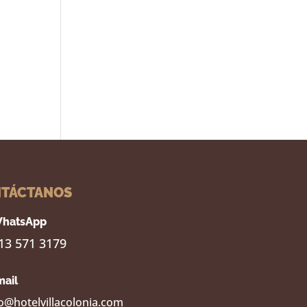
TÁCTANOS
hatsApp
13 571 3179
mail
o@hotelvillacolonia.com