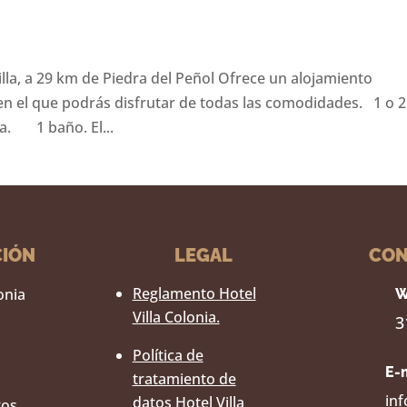
illa, a 29 km de Piedra del Peñol Ofrece un alojamiento
n el que podrás disfrutar de todas las comodidades. 1 o 2
. 1 baño. El...
CIÓN
LEGAL
CON
Reglamento Hotel
lonia
W
Villa Colonia.
3
Política de
E-
tratamiento de
inf
datos Hotel Villa
tos