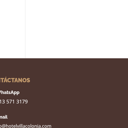
TÁCTANOS
hatsApp
13 571 3179
mail
o@hotelvillacolonia.com