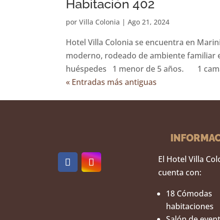
Habitación 402
por
Villa Colonia
|
Ago 21, 2024
Hotel Villa Colonia se encuentra en Marin
moderno, rodeado de ambiente familiar e
huéspedes 1 menor de 5 años. 1 cama
« Entradas más antiguas
INFORMA
El Hotel Villa Co
cuenta con:
18 Cómodas
habitaciones
Salón de even