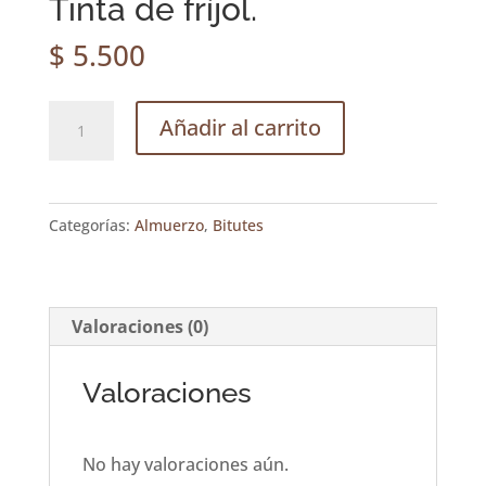
Tinta de fríjol.
$
5.500
Tinta
Añadir al carrito
de
fríjol.
cantidad
Categorías:
Almuerzo
,
Bitutes
Valoraciones (0)
Valoraciones
No hay valoraciones aún.