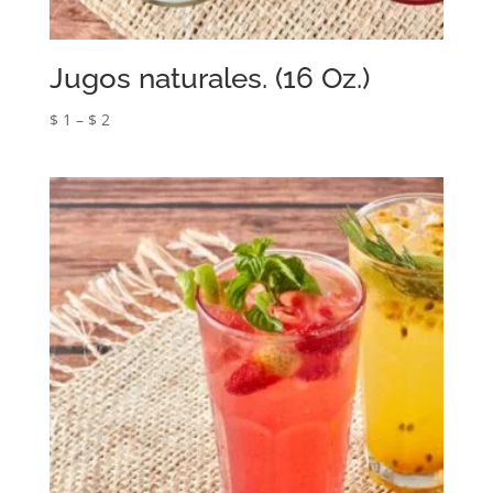
Jugos naturales. (16 Oz.)
$
1
–
$
2