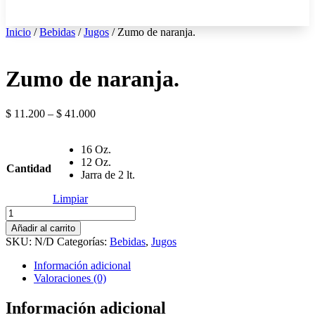
Inicio
/
Bebidas
/
Jugos
/ Zumo de naranja.
Zumo de naranja.
$
11.200
–
$
41.000
16 Oz.
12 Oz.
Cantidad
Jarra de 2 lt.
Limpiar
Zumo
de
Añadir al carrito
naranja.
SKU:
N/D
Categorías:
Bebidas
,
Jugos
cantidad
Información adicional
Valoraciones (0)
Información adicional