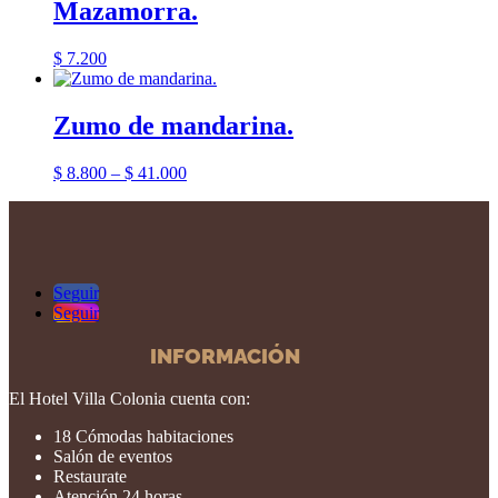
Mazamorra.
$
7.200
Zumo de mandarina.
$
8.800
–
$
41.000
Seguir
Seguir
INFORMACIÓN
El Hotel Villa Colonia cuenta con:
18 Cómodas habitaciones
Salón de eventos
Restaurate
Atención 24 horas