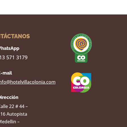
TÁCTANOS
hatsApp
13 571 3179
E-mail
nfo@hotelvillacolonia.com
Dirección
alle 22 # 44 –
216 Autopista
edellin –