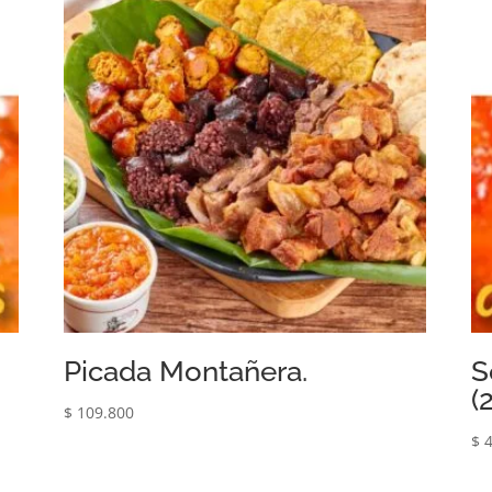
Picada Montañera.
S
(
$
109.800
$
4