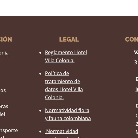
CIÓN
LEGAL
CON
Reglamento Hotel
lonia
W
Villa Colonia.
3
Política de
tratamiento de
i
datos Hotel Villa
tos
Colonia.
oras
Normatividad flora
del
C
y fauna colombiana
ansporte
Normatividad
M