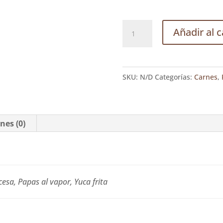
Punta
Añadir al c
de
Anca.
(300gr)
SKU:
N/D
Categorías:
Carnes
,
cantidad
nes (0)
cesa, Papas al vapor, Yuca frita