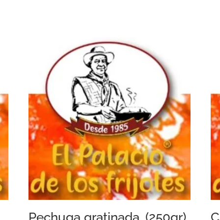
Pechuga gratinada. (250gr)
C