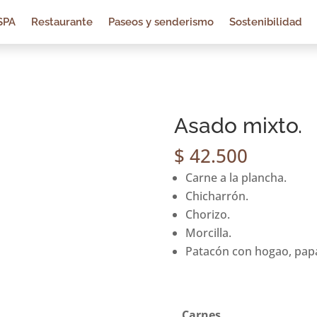
SPA
Restaurante
Paseos y senderismo
Sostenibilidad
Asado mixto.
$
42.500
Carne a la plancha.
Chicharrón.
Chorizo.
Morcilla.
Patacón con hogao, papa
Carnes