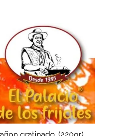
añon gratinado. (220gr)