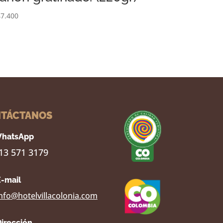
7.400
TÁCTANOS
hatsApp
13 571 3179
E-mail
nfo@hotelvillacolonia.com
Dirección