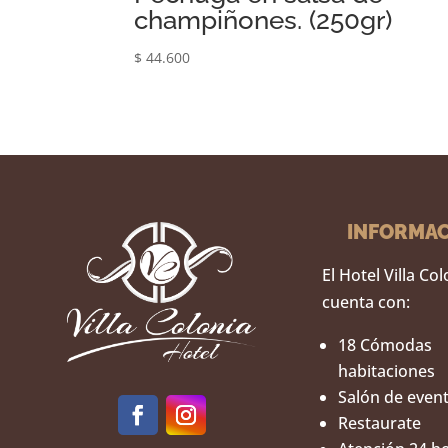
champiñones. (250gr)
$
44.600
INFORMA
El Hotel Villa Co
cuenta con:
18 Cómodas
habitaciones
Salón de even
Restaurate