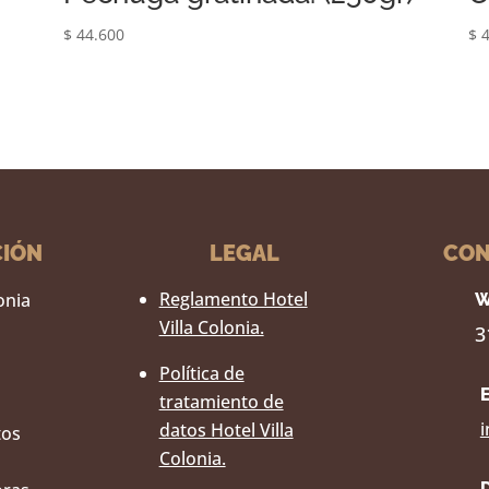
$
44.600
$
4
CIÓN
LEGAL
CON
Reglamento Hotel
lonia
W
Villa Colonia.
3
Política de
tratamiento de
i
datos Hotel Villa
tos
Colonia.