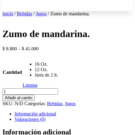
Inicio
/
Bebidas
/
Jugos
/ Zumo de mandarina.
Zumo de mandarina.
$
8.800
–
$
41.000
16 Oz.
12 Oz.
Cantidad
Jarra de 2 lt.
Limpiar
Zumo
de
Añadir al carrito
mandarina.
SKU:
N/D
Categorías:
Bebidas
,
Jugos
cantidad
Información adicional
Valoraciones (0)
Información adicional