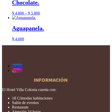
Chocolate.
$
4.800
–
$
5.800
Aguapanela.
$
4.600
Seguir
Seguir
INFORMACIÓN
El Hotel Villa Colonia cuenta con:
18 Cómodas habitaciones
Salón de eventos
Restaurate
Atención 24 horas