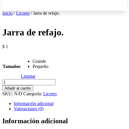
Inicio
/
Licores
/ Jarra de refajo.
Jarra de refajo.
$
1
Grande
Tamaños
Pequeño
Limpiar
Jarra
de
Añadir al carrito
refajo.
SKU:
N/D
Categoría:
Licores
cantidad
Información adicional
Valoraciones (0)
Información adicional