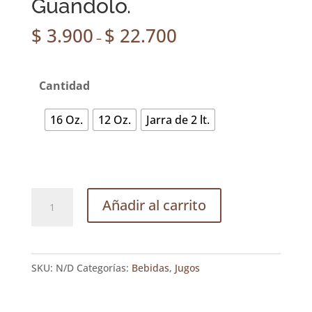
Guandolo.
$
3.900
$
22.700
–
Cantidad
16 Oz.
12 Oz.
Jarra de 2 lt.
Guandolo.
Añadir al carrito
cantidad
SKU:
N/D
Categorías:
Bebidas
,
Jugos