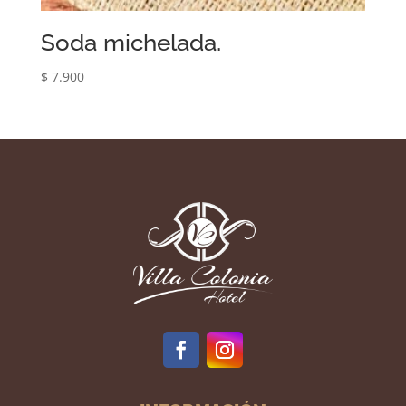
Soda michelada.
$
7.900