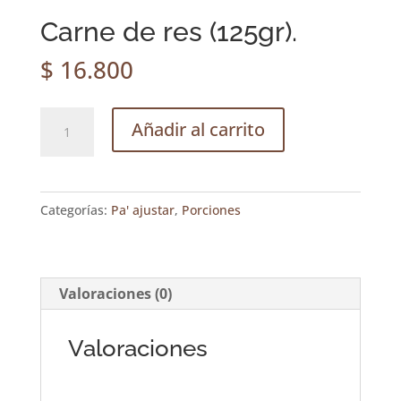
Carne de res (125gr).
$
16.800
Carne
Añadir al carrito
de
res
(125gr).
Categorías:
Pa' ajustar
,
Porciones
cantidad
Valoraciones (0)
Valoraciones