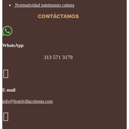
Normatividad patrimonio cultura
CONTÁCTANOS

WhatsApp
313 571 3179

E-mail
info@hotelvillacolonia.com
