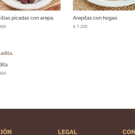
illas picadas con arepa.
Arepitas con hogao.
900
$
7.200
ita.
300
CIÓN
LEGAL
CON