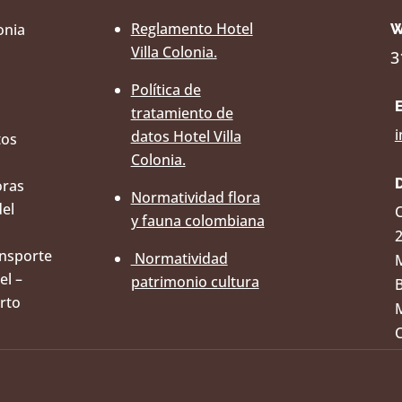
Reglamento Hotel
lonia
W
Villa Colonia.
3
Política de
tratamiento de
i
datos Hotel Villa
tos
Colonia.
oras
Normatividad flora
del
C
y fauna colombiana
ansporte
Normatividad
M
el –
patrimonio cultura
B
rto
M