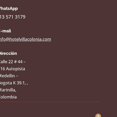
hatsApp
13 571 3179
E-mail
nfo@hotelvillacolonia.com
Dirección
alle 22 # 44 –
216 Autopista
edellin –
ogota K 39.1, ,
arinilla,
Colombia
0