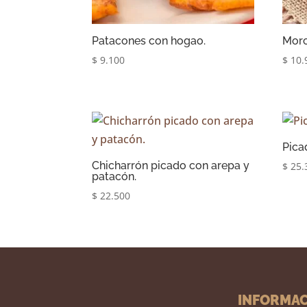
Patacones con hogao.
Morc
$
9.100
$
10.
Picad
Chicharrón picado con arepa y
$
25.
patacón.
$
22.500
INFORMA