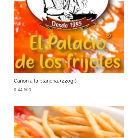
Cañon a la plancha. (220gr)
$
44.600