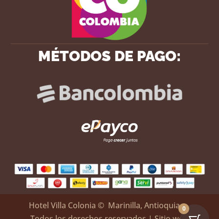
MÉTODOS DE PAGO:
Hotel Villa Colonia
© Marinilla, Antioquia –
0
Todos los derechos reservados | Sitio web